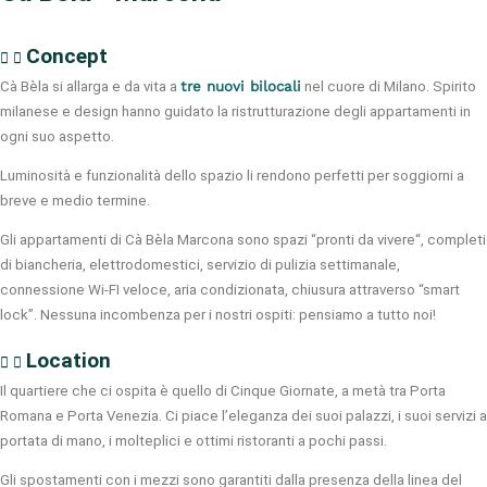
Concept
Cà Bèla si allarga e da vita a
tre nuovi bilocali
nel cuore di Milano. Spirito
milanese e design hanno guidato la ristrutturazione degli appartamenti in
ogni suo aspetto.
Luminosità e funzionalità dello spazio li rendono perfetti per soggiorni a
breve e medio termine.
Gli appartamenti di Cà Bèla Marcona sono spazi “pronti da vivere“, completi
di biancheria, elettrodomestici, servizio di pulizia settimanale,
connessione Wi-FI veloce, aria condizionata, chiusura attraverso “smart
lock”. Nessuna incombenza per i nostri ospiti: pensiamo a tutto noi!
Location
Il quartiere che ci ospita è quello di Cinque Giornate, a metà tra Porta
Romana e Porta Venezia. Ci piace l’eleganza dei suoi palazzi, i suoi servizi a
portata di mano, i molteplici e ottimi ristoranti a pochi passi.
Gli spostamenti con i mezzi sono garantiti dalla presenza della linea del