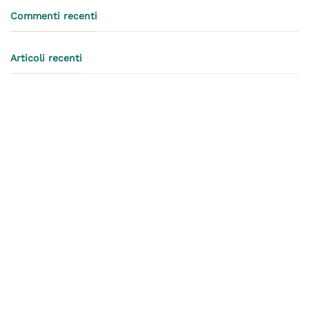
Commenti recenti
Articoli recenti
Trilocale – Vitruvio – Articolo
Trilocale – Moscova – Articolo
Bilocale – San Marco – Articolo
Bilocale – Marcona – Articolo
Monolocale – Lambrate – Articolo
Categorie
Offerte
Senza categoria